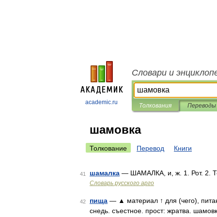
Словари и энциклоп
academic.ru
Толкования
Переводы
шамовка
Толкование
Перевод
Книги
шамалка
— ШАМАЛКА, и, ж. 1. Рот. 2. 
41
Словарь русского арго
пища
— ▲ материал ↑ для (чего), пита
42
снедь. съестное. прост: жратва. шамов