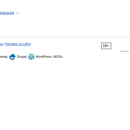
дующая
→
ка
,
Реклама на сайте
18+
omla,
Drupal,
WordPress, MODx.