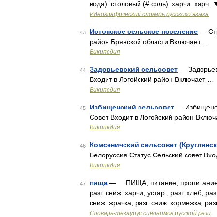
вода). столовый (# соль). харчи. харч.
Идеографический словарь русского языка
Истопское сельское поселение
— Стр
43
район Брянской области Включает …
Википедия
Задорьевский сельсовет
— Задорьев
44
Входит в Логойский район Включает …
Википедия
Избищенский сельсовет
— Избищенск
45
Совет Входит в Логойский район Вклю
Википедия
Комсеничский сельсовет (Круглянск
46
Белоруссия Статус Сельский совет Вхо
Википедия
пища
— ПИЩА, питание, пропитание, съе
47
разг. сниж. харчи, устар., разг. хлеб, раз
сниж. жрачка, разг. сниж. кормежка, ра
Словарь-тезаурус синонимов русской речи