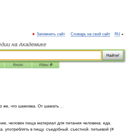
Запомнить сайт
Словарь на свой сайт
RU
едии на Академике
Найти!
Книги
Игры ⚽
То же, что шамовка. От шамать …
ние, человек пища материал для питания человека. еда.
ка. употреблять в пищу. съедобный. съестной. питьевой (#