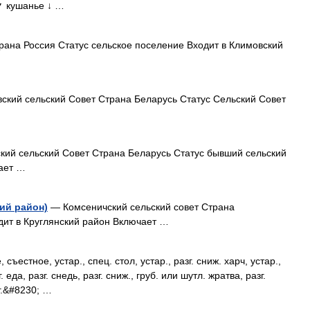
 ▼ кушанье ↓ …
ана Россия Статус сельское поселение Входит в Климовский
ский сельский Совет Страна Беларусь Статус Сельский Совет
ий сельский Совет Страна Беларусь Статус бывший сельский
чает …
ий район)
— Комсеничский сельский совет Страна
дит в Круглянский район Включает …
стное, устар., спец. стол, устар., разг. сниж. харч, устар.,
г. еда, разг. снедь, разг. сниж., груб. или шутл. жратва, разг.
зг.&#8230; …